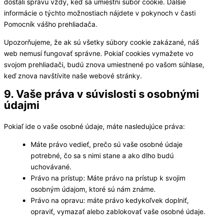
dostali správu vždy, keď sa umiestni súbor cookie. Ďalšie
informácie o týchto možnostiach nájdete v pokynoch v časti
Pomocník vášho prehliadača.
Upozorňujeme, že ak sú všetky súbory cookie zakázané, náš
web nemusí fungovať správne. Pokiaľ cookies vymažete vo
svojom prehliadači, budú znova umiestnené po vašom súhlase,
keď znova navštívite naše webové stránky.
9. Vaše práva v súvislosti s osobnými
údajmi
Pokiaľ ide o vaše osobné údaje, máte nasledujúce práva:
Máte právo vedieť, prečo sú vaše osobné údaje
potrebné, čo sa s nimi stane a ako dlho budú
uchovávané.
Právo na prístup: Máte právo na prístup k svojim
osobným údajom, ktoré sú nám známe.
Právo na opravu: máte právo kedykoľvek doplniť,
opraviť, vymazať alebo zablokovať vaše osobné údaje.