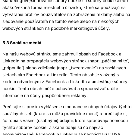
Marketingové/sledovacie súbory cookie sú súbory cookie alebo
akákoľvek iná forma miestneho úložiska, ktoré sa používajú na
vytváranie profilov používateľov na zobrazenie reklamy alebo na
sledovanie používateľa na tomto webe alebo na niekoľkých
webových stránkach na podobné marketingové účely.
5.3 Sociálne médiá
Na našu webovú stránku sme zahrnuli obsah od Facebook a
LinkedIn na propagáciu webových stránok (napr. „páči sa mi to“,
„pripnutie“) alebo zdieľanie (napr. „tweetovanie“) na sociálnych
sieťach ako Facebook a LinkedIn. Tento obsah je vložený s
kódom odvodeným z Facebook a LinkedIn a umiestňuje súbory
cookie. Tento obsah môže uchovávať a spracovávať určité
informácie na účely prispôsobenej reklamy.
Prečítajte si prosím vyhlásenie o ochrane osobných údajov týchto
sociálnych sietí (ktoré sa môžu pravidelne meniť) a prečítajte si,
čo robia s vašimi (osobnými) údajmi, ktoré spracúvajú pomocou
týchto súborov cookie. Získané údaje sú čo najviac
anonymizované. Facebook a LinkedIn sa nachádzajú v USA.