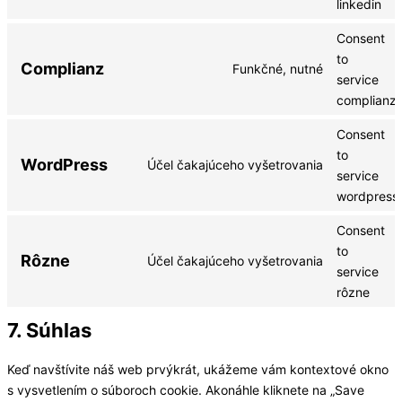
linkedin
Consent
to
Complianz
Funkčné, nutné
service
complianz
Consent
to
WordPress
Účel čakajúceho vyšetrovania
service
wordpress
Consent
to
Rôzne
Účel čakajúceho vyšetrovania
service
rôzne
7. Súhlas
Keď navštívite náš web prvýkrát, ukážeme vám kontextové okno
s vysvetlením o súboroch cookie. Akonáhle kliknete na „Save