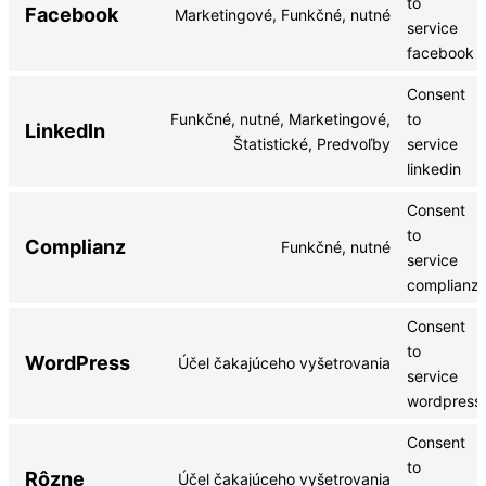
to
Facebook
Marketingové, Funkčné, nutné
service
facebook
Consent
Funkčné, nutné, Marketingové,
to
LinkedIn
Štatistické, Predvoľby
service
linkedin
Consent
to
Complianz
Funkčné, nutné
service
complianz
Consent
to
WordPress
Účel čakajúceho vyšetrovania
service
wordpress
Consent
to
Rôzne
Účel čakajúceho vyšetrovania