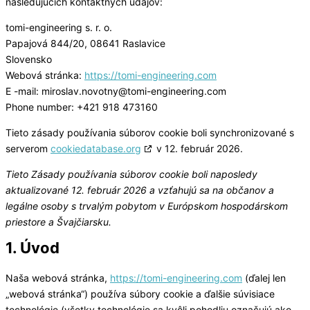
nasledujúcich kontaktných údajov:
tomi-engineering s. r. o.
Papajová 844/20, 08641 Raslavice
Slovensko
Webová stránka:
https://tomi-engineering.com
E -mail:
miroslav.novotny@
tomi-engineering.com
Phone number: +421 918 473160
Tieto zásady používania súborov cookie boli synchronizované s
serverom
cookiedatabase.org
v 12. február 2026.
Tieto Zásady používania súborov cookie boli naposledy
aktualizované 12. február 2026 a vzťahujú sa na občanov a
legálne osoby s trvalým pobytom v Európskom hospodárskom
priestore a Švajčiarsku.
1. Úvod
Naša webová stránka,
https://tomi-engineering.com
(ďalej len
„webová stránka“) používa súbory cookie a ďalšie súvisiace
technológie (všetky technológie sa kvôli pohodliu označujú ako